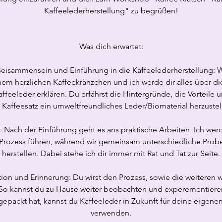
Kaffeelederherstellung" zu begrüßen!
Was dich erwartet:
Beisammensein und Einführung in die Kaffeelederherstellung: 
em herzlichen Kaffeekränzchen und ich werde dir alles über di
ffeeleder erklären. Du erfährst die Hintergründe, die Vorteile u
 Kaffeesatz ein umweltfreundliches Leder/Biomaterial herzustel
s: Nach der Einführung geht es ans praktische Arbeiten. Ich werd
 Prozess führen, während wir gemeinsam unterschiedliche Prob
herstellen. Dabei stehe ich dir immer mit Rat und Tat zur Seite.
on und Erinnerung: Du wirst den Prozess, sowie die weiteren w
So kannst du zu Hause weiter beobachten und experementiere
gepackt hat, kannst du Kaffeeleder in Zukunft für deine eigenen
verwenden.