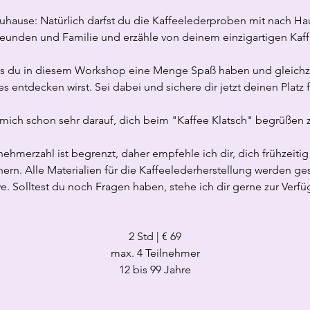
 Zuhause: Natürlich darfst du die Kaffeelederproben mit nach 
reunden und Familie und erzähle von deinem einzigartigen Kaf
dass du in diesem Workshop eine Menge Spaß haben und gleichz
 entdecken wirst. Sei dabei und sichere dir jetzt deinen Platz 
 mich schon sehr darauf, dich beim "Kaffee Klatsch" begrüßen 
lnehmerzahl ist begrenzt, daher empfehle ich dir, dich frühzeit
hern. Alle Materialien für die Kaffeelederherstellung werden ge
ve. Solltest du noch Fragen haben, stehe ich dir gerne zur Verfü
2 Std | € 69
max. 4 Teilnehmer
12 bis 99 Jahre