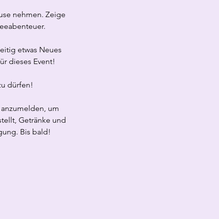
Hause nehmen. Zeige
feeabenteuer.
eitig etwas Neues
für dieses Event!
zu dürfen!
ig anzumelden, um
stellt, Getränke und
gung. Bis bald!